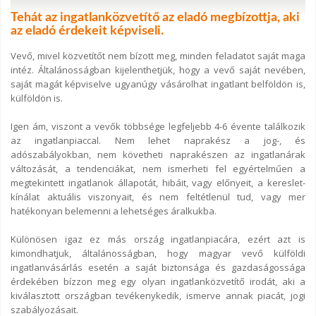
Tehát az ingatlanközvetítő az eladó megbízottja, aki
az eladó érdekeit képviseli.
Vevő, mivel közvetítőt nem bízott meg, minden feladatot saját maga
intéz. Általánosságban kijelenthetjük, hogy a vevő saját nevében,
saját magát képviselve ugyanúgy vásárolhat ingatlant belföldön is,
külföldön is.
Igen ám, viszont a vevők többsége legfeljebb 4-6 évente találkozik
az ingatlanpiaccal. Nem lehet naprakész a jog-, és
adószabályokban, nem követheti naprakészen az ingatlanárak
változását, a tendenciákat, nem ismerheti fel egyértelműen a
megtekintett ingatlanok állapotát, hibáit, vagy előnyeit, a kereslet-
kínálat aktuális viszonyait, és nem feltétlenül tud, vagy mer
hatékonyan belemenni a lehetséges áralkukba.
Különösen igaz ez más ország ingatlanpiacára, ezért azt is
kimondhatjuk, általánosságban, hogy magyar vevő külföldi
ingatlanvásárlás esetén a saját biztonsága és gazdaságossága
érdekében bízzon meg egy olyan ingatlanközvetítő irodát, aki a
kiválasztott országban tevékenykedik, ismerve annak piacát, jogi
szabályozásait.