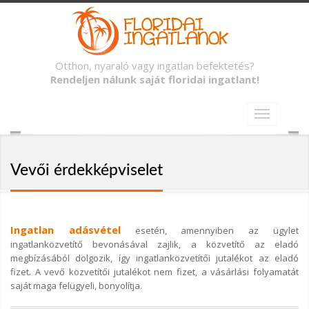
Otthon, nyaraló vagy ingatlan befektetés?
Rendeljen nálunk saját floridai ingatlant!
Vevői érdekképviselet
Ingatlan adásvétel
esetén, amennyiben az ügylet
ingatlanközvetítő bevonásával zajlik, a közvetítő az eladó
megbízásából dolgozik, így ingatlanközvetítői jutalékot az eladó
fizet. A vevő közvetítői jutalékot nem fizet, a vásárlási folyamatát
saját maga felügyeli, bonyolítja.