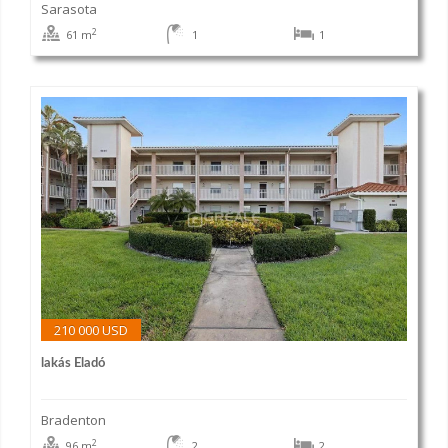
Sarasota
2
61 m
1
1
210 000 USD
lakás Eladó
Bradenton
2
96 m
2
2