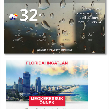
32
enyhe eső
páratartalom: 90%
°
szél: 3.13m/s D
°
°
Max 32
• Min 24
32
33
32
32
°
°
°
°
SZOMBAT
VASÁRNAP
HÉTFŐ
KEDD
Weather from OpenWeatherMap