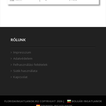
RÓLUNK
Impresszum
Adatvédelem
Felhasználási feltételek
Sütik használata
Kapcsolat
FLORIDAINGATLANOK.HU COPYRIGHT 2026 |
BOLGÁR INGATLANOK
SPANYOL INGATLANOK