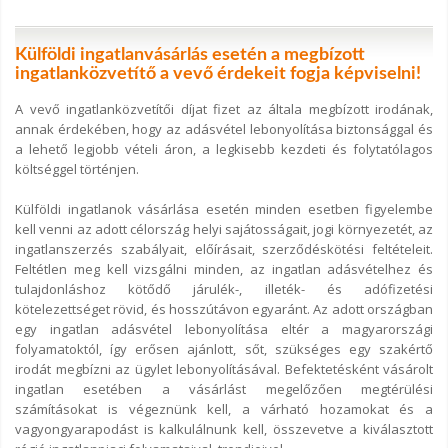
Külföldi ingatlanvásárlás esetén a megbízott
ingatlanközvetítő a vevő érdekeit fogja képviselni!
A vevő ingatlanközvetítői díjat fizet az általa megbízott irodának,
annak érdekében, hogy az adásvétel lebonyolítása biztonsággal és
a lehető legjobb vételi áron, a legkisebb kezdeti és folytatólagos
költséggel történjen.
Külföldi ingatlanok vásárlása esetén minden esetben figyelembe
kell venni az adott célország helyi sajátosságait, jogi környezetét, az
ingatlanszerzés szabályait, előírásait, szerződéskötési feltételeit.
Feltétlen meg kell vizsgálni minden, az ingatlan adásvételhez és
tulajdonláshoz kötődő járulék-, illeték- és adófizetési
kötelezettséget rövid, és hosszútávon egyaránt. Az adott országban
egy ingatlan adásvétel lebonyolítása eltér a magyarországi
folyamatoktól, így erősen ajánlott, sőt, szükséges egy szakértő
irodát megbízni az ügylet lebonyolításával. Befektetésként vásárolt
ingatlan esetében a vásárlást megelőzően megtérülési
számításokat is végeznünk kell, a várható hozamokat és a
vagyongyarapodást is kalkulálnunk kell, összevetve a kiválasztott