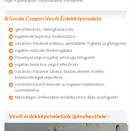
régió ingatlanpiaci folyamataival, trendjeivel.
A Greale Csoport Vevői Érdekképviselete
Igényfelmérés, célmeghatározás
Ingatlanok bejárása, kiválasztása
Vásárlási folyamat indítása, ajánlattétel, foglalás, jogfelügyelet
Ingatlan műszaki felülvizsgálata
Törvényességi vizsgálat, pénzügyi felügyelet
Ingatlan bejárása, végső ellenőrzés
Vásárlási folyamat zárása, átadás-átvétel, fizetési
kötelezettségek teljesítése
Vásárlást követő lépések, az ingatlan bejelentése,
üzemeltetése
Másodlagos értékesítési rendelkezésre állás, piacfigyelés
Vevői érdekképviseletünk igénybevétele
SARASOTA