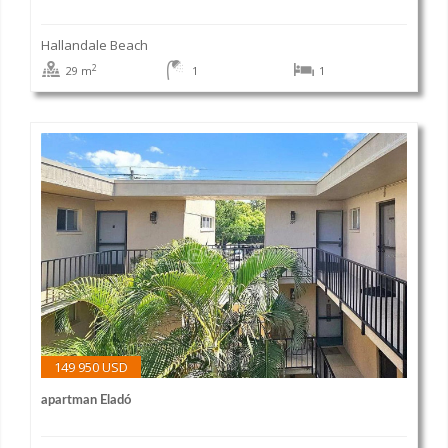
Hallandale Beach
2
29 m
1
1
149 950 USD
apartman Eladó