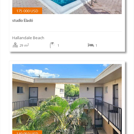
175 000 USD
studio Eladó
Hallandale Beach
2
29 m
1
1
149 950 USD