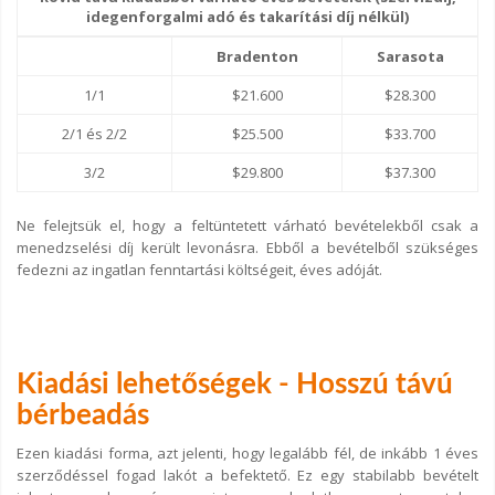
idegenforgalmi adó és takarítási díj nélkül)
Bradenton
Sarasota
1/1
$21.600
$28.300
2/1 és 2/2
$25.500
$33.700
3/2
$29.800
$37.300
Ne felejtsük el, hogy a feltüntetett várható bevételekből csak a
menedzselési díj került levonásra. Ebből a bevételből szükséges
fedezni az ingatlan fenntartási költségeit, éves adóját.
Kiadási lehetőségek - Hosszú távú
bérbeadás
Ezen kiadási forma, azt jelenti, hogy legalább fél, de inkább 1 éves
szerződéssel fogad lakót a befektető. Ez egy stabilabb bevételt