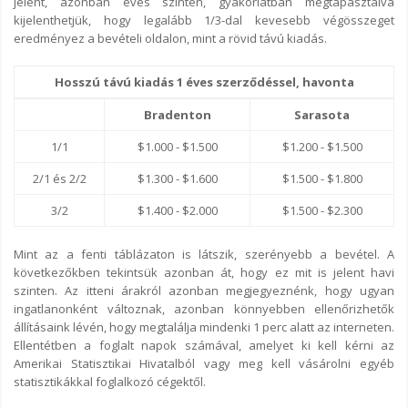
jelent, azonban éves szinten, gyakorlatban megtapasztalva
kijelenthetjük, hogy legalább 1/3-dal kevesebb végösszeget
eredményez a bevételi oldalon, mint a rövid távú kiadás.
Hosszú távú kiadás 1 éves szerződéssel, havonta
Bradenton
Sarasota
1/1
$1.000 - $1.500
$1.200 - $1.500
2/1 és 2/2
$1.300 - $1.600
$1.500 - $1.800
3/2
$1.400 - $2.000
$1.500 - $2.300
Mint az a fenti táblázaton is látszik, szerényebb a bevétel. A
következőkben tekintsük azonban át, hogy ez mit is jelent havi
szinten. Az itteni árakról azonban megjegyeznénk, hogy ugyan
ingatlanonként változnak, azonban könnyebben ellenőrizhetők
állításaink lévén, hogy megtalálja mindenki 1 perc alatt az interneten.
Ellentétben a foglalt napok számával, amelyet ki kell kérni az
Amerikai Statisztikai Hivatalból vagy meg kell vásárolni egyéb
statisztikákkal foglalkozó cégektől.