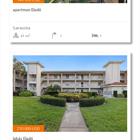
apartman Eladó
Sarasota
2
61 m
1
1
210 000 USD
lakás Eladó