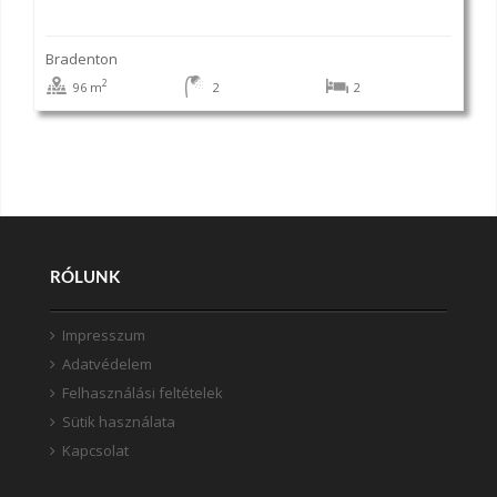
Bradenton
2
96 m
2
2
RÓLUNK
Impresszum
Adatvédelem
Felhasználási feltételek
Sütik használata
Kapcsolat