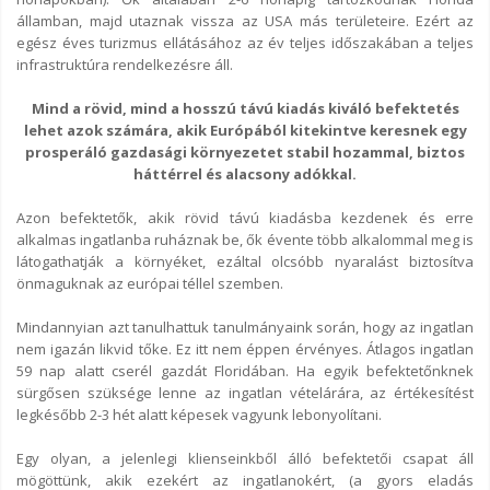
államban, majd utaznak vissza az USA más területeire. Ezért az
egész éves turizmus ellátásához az év teljes időszakában a teljes
infrastruktúra rendelkezésre áll.
Mind a rövid, mind a hosszú távú kiadás kiváló befektetés
lehet azok számára, akik Európából kitekintve keresnek egy
prosperáló gazdasági környezetet stabil hozammal, biztos
háttérrel és alacsony adókkal.
Azon befektetők, akik rövid távú kiadásba kezdenek és erre
alkalmas ingatlanba ruháznak be, ők évente több alkalommal meg is
látogathatják a környéket, ezáltal olcsóbb nyaralást biztosítva
önmaguknak az európai téllel szemben.
Mindannyian azt tanulhattuk tanulmányaink során, hogy az ingatlan
nem igazán likvid tőke. Ez itt nem éppen érvényes. Átlagos ingatlan
59 nap alatt cserél gazdát Floridában. Ha egyik befektetőnknek
sürgősen szüksége lenne az ingatlan vételárára, az értékesítést
legkésőbb 2-3 hét alatt képesek vagyunk lebonyolítani.
Egy olyan, a jelenlegi klienseinkből álló befektetői csapat áll
mögöttünk, akik ezekért az ingatlanokért, (a gyors eladás