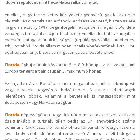
időben repülővel, mint Pécs-Mátészalka vonattal.
Amellett, hogy természetes környezete gyönyörű, gazdasága épp
oly stabil és dinamikusan erősödik. Adózása kedvező, hiszen az ÁFA
nagyon alacsony (7%), idegenforgalmi adója sem magas (5,5%, de a
vendég ezt a foglalási díjon felül fizeti). Emellett leírható az ingatlan
évenkénti látogatásának költsége is (repülőjegy, szállás, autóbérlés,
stb.), továbbá Florida állam minden ingatlan-befektetőnek évi $4.050
adókedvezményt biztosít az ingatlankiadási bevételekből.
Florida
éghajlatának köszönhetően 8-9 hónap az a szezon, ami
Európa tengerpartjain csupán 3, maximum 5 hónap.
Az ingatlan árak Floridában nem magasabbak, mint a budapesti
vagy a vidéki nagyvárosi belvárosban. A kiadási lehetőségek
jelentősen jobbak, valamint a bevételeik is magasabbak, mint
Budapesten vagy Horvátországban.
Florida
népességében nagy fluktuáció mutatkozik, mivel tavasztól
őszig inkább a turisták, télen pedig az un. snowbird-ök száma
domináns (akik északról vándorolnak/költöznek le ideiglenesen a
jóval kedvezőbb időjárással rendelkező államba a téli hidegebb
hónapokban). Ők általában 2-6 hónapig tartózkodnak Florida