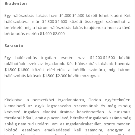
Bradenton
Egy hálószobás lakást havi $1.000-$1.500 között lehet kiadni. Két
hálószobával már $1.300-$1.600 közötti összeggel számolhat a
befektető, míg a három hálószobás lakás tulajdonosa hosszú távú
bérbeadás esetén $1.400-$2.000.
Sarasota
Egy hálószobás ingatlan esetén havi $1.200-$1.500 között
találhatóak ezek az ingatlanok. Két hálószobás lakások havonta
$1.500-$1.800 között elérhetők a bérlők számára, míg három
hálószobás lakások $1.500-$2.300 között mozognak.
Kitekintve a nemzetközi ingatlanpiacra, Florida egyértelműen
kiemelhető az egyik leghosszabb szezonjának és még mindig
kedvező ingatlan eladási árainak köszönhetően. A turizmus
töretlenül bővül, amit a piacon lévő, bérelhető ingatlanok száma még
sokáig nem tud utolérni. Ami az ingatlanárakat illeti, szinte minden
lokáció esetében emelkedéssel kell számolni, ahogyan a