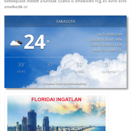
betelepülők mellett a turisták száma is emelkedni fog, és évről évre
emelkedik is!
SARASOTA
24
erős felhőzet
páratartalom: 94%
°
szél: 2.63m/s KDK
°
°
Max 24
• Min 24
33
31
32
31
°
°
°
°
HÉTFŐ
KEDD
SZERDA
CSÜTÖRTÖK
Weather from OpenWeatherMap