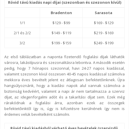
Rövid távú kiadás napi díjai (szezonban és szezonon kívül)
Bradenton
Sarasota
1/1
$129 - $99
$169 - $129
2/1 és 2/2
$149 - $119
$219 - $169
3/2
$199 - $159
$249 - $199
Az első táblázatban a naponta fizetendő foglalási díjak láthatók
városra, lakástípusra és szezonalitásra lebontva. A második esetén
pedig, hogy 7 hónapos szezonnal, havi 24-27 napos kiadással,
valamint szezonon kívül összesen 40-45 napos kiadással számolva
mekkora éves bevételt jelent ez átlagosan befektetőinknek. Újra
hangsúlyoznánk, hogy a kiadási napok alul vannak számolva a
biztonság kedvéért, valamint a napi ár nem tartalmazza a szerviz
díjat, az idegenforgalmi adót és a takarítási díjat sem. Ezek még
rárakódnak a foglalási árra, azonban ezek az összegek
befektetőinktől így is, úgy is kifizetésre kerülnének így nem is
érdemes velük bevételként számolni.
Rövid távú kiadásból várható éves bevételek (szervizdíj,