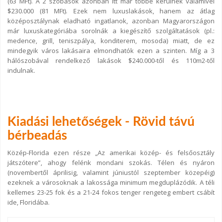
(63 MFt). A 2 szobások azonban itt már többe kerülnek valamivel
$230.000 (81 MFt). Ezek nem luxuslakások, hanem az átlag
középosztálynak eladható ingatlanok, azonban Magyarországon
már luxuskategóriába sorolnák a kiegészítő szolgáltatások (pl.:
medence, grill, teniszpálya, konditerem, mosoda) miatt, de ez
mindegyik város lakásaira elmondhatók ezen a szinten. Míg a 3
hálószobával rendelkező lakások $240.000-től és 110m2-től
indulnak.
Kiadási lehetőségek - Rövid távú
bérbeadás
Közép-Florida ezen része „Az amerikai közép- és felsőosztály
játszótere”, ahogy felénk mondani szokás. Télen és nyáron
(novembertől áprilisig, valamint júniustól szeptember közepéig)
ezeknek a városoknak a lakossága minimum megduplázódik. A téli
kellemes 23-25 fok és a 21-24 fokos tenger rengeteg embert csábít
ide, Floridába.