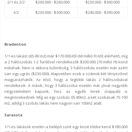
2/1 és 2/2
$200.000 - $260.000
$230.000 - $360.000
3/2
$230.000 - $300.000
$240.000 - $390.000
Bradenton
1/1-es lakást (65-80 m2) már $170.000-től (60 millió Ft-tól) elérhető, míg
a 2 hálószobás 1-2 fürdővel rendelkezők $200.000 (70 millió Ft) körül
indulnak. Nem is akkora különbség. 3 hálószobás esetén már azért
van egy ugrás ($230.000). Alapvetően ezek a számok két tényezővel
magyarázhatók. Az első, hogy a legtöbb lakás 2 hálószobával
rendelkezik. A másik, hogy 3 hálószoba esetén már jóval nagyobb
négyzetmétert kapunk, hisz az egyéb terek (nappali) is
megnövekednek. Míg az egy szobás 65-80m2, a két szobásak 75-100
m2, addig 3 szobás lakás nem nagyon van 100m2 alatt.
Sarasota
1/1-es lakások esetén a belépő szint egy kicsit többe kerül $180.000