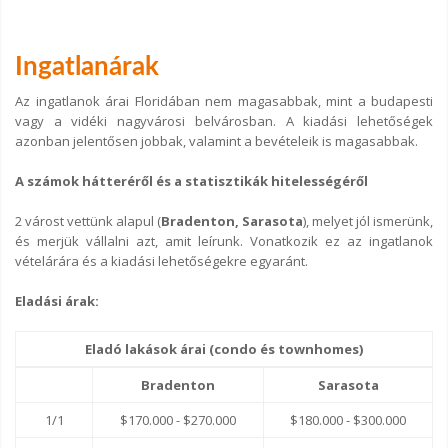
Ingatlanárak
Az ingatlanok árai Floridában nem magasabbak, mint a budapesti
vagy a vidéki nagyvárosi belvárosban. A kiadási lehetőségek
azonban jelentősen jobbak, valamint a bevételeik is magasabbak.
A számok hátteréről és a statisztikák hitelességéről
2 várost vettünk alapul (
Bradenton, Sarasota
), melyet jól ismerünk,
és merjük vállalni azt, amit leírunk. Vonatkozik ez az ingatlanok
vételárára és a kiadási lehetőségekre egyaránt.
Eladási árak:
Eladó lakások árai (condo és townhomes)
Bradenton
Sarasota
1/1
$170.000 - $270.000
$180.000 - $300.000