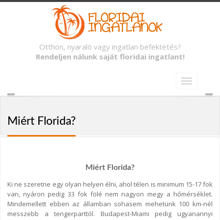
Otthon, nyaraló vagy ingatlan befektetés?
Rendeljen nálunk saját floridai ingatlant!
Miért Florida?
Miért Florida?
Ki ne szeretne egy olyan helyen élni, ahol télen is minimum 15-17 fok
van, nyáron pedig 33 fok fölé nem nagyon megy a hőmérséklet.
Mindemellett ebben az államban sohasem mehetünk 100 km-nél
messzebb a tengerparttól. Budapest-Miami pedig ugyanannyi