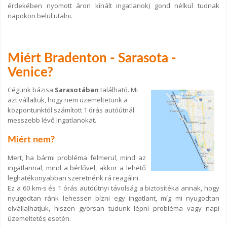
érdekében nyomott áron kínált ingatlanok) gond nélkül tudnak
napokon belül utalni.
Miért Bradenton - Sarasota -
Venice?
Cégünk bázisa
Sarasotában
található. Mi
azt vállaltuk, hogy nem üzemeltetünk a
központunktól számított 1 órás autóútnál
messzebb lévő ingatlanokat.
Miért nem?
Mert, ha bármi probléma felmerül, mind az
ingatlannal, mind a bérlővel, akkor a lehető
leghatékonyabban szeretnénk rá reagálni.
Ez a 60 km-s és 1 órás autóútnyi távolság a biztosítéka annak, hogy
nyugodtan ránk lehessen bízni egy ingatlant, míg mi nyugodtan
elvállalhatjuk, hiszen gyorsan tudunk lépni probléma vagy napi
üzemeltetés esetén.