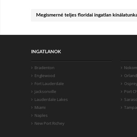
Megismerné teljes floridai ingatlan kínálatunk
INGATLANOK
Bradenton
Nokom
Englewood
Orlan
Fort Lauderdale
Ospre
Jacksonville
Port Ch
Lauderdale Lakes
Saraso
Miami
Tampa
Naples
New Port Richey