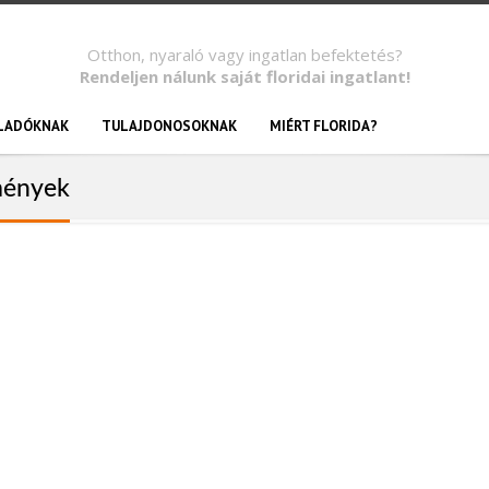
Otthon, nyaraló vagy ingatlan befektetés?
Rendeljen nálunk saját floridai ingatlant!
LADÓKNAK
TULAJDONOSOKNAK
MIÉRT FLORIDA?
mények