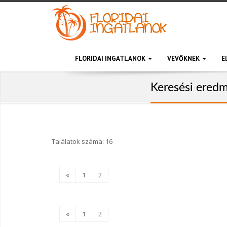
FLORIDAI INGATLANOK
VEVŐKNEK
E
Keresési ered
Találatok száma: 16
«
1
2
«
1
2