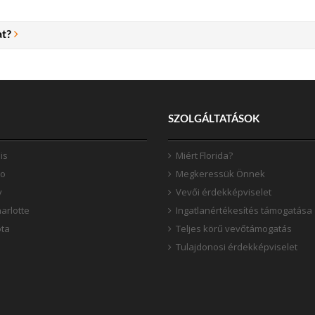
at?
SZOLGÁLTATÁSOK
is
Miért Florida?
do
Megkeressük Önnek
y
Vevői érdekképviselet
arlotte
Ingatlanértékesítés támogatása
ta
Teljes körű vevőtámogatás
Tulajdonosi érdekképviselet