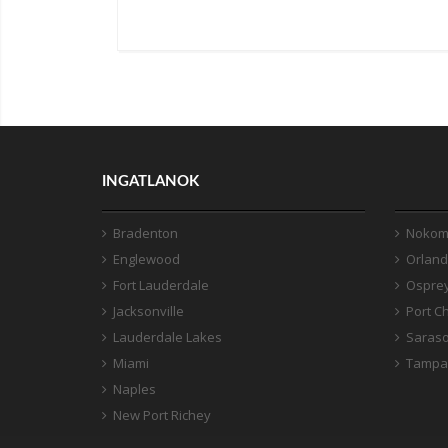
INGATLANOK
Bradenton
Nokom
Englewood
Orlan
Fort Lauderdale
Ospre
Jacksonville
Port Ch
Lauderdale Lakes
Saraso
Miami
Tampa
Naples
New Port Richey