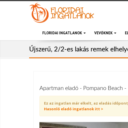
FLORIDAI INGATLANOK
VEVŐKNEK
E
Újszerű, 2/2-es lakás remek elhely
Apartman eladó - Pompano Beach - 
Ez az ingatlan már elkelt, az eladás időpont
Hasonló eladó ingatlanok itt >