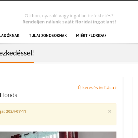
Otthon, nyaraló vagy ingatlan befektetés?
Rendeljen nálunk saját floridai ingatlant!
LADÓKNAK
TULAJDONOSOKNAK
MIÉRT FLORIDA?
ezkedéssel!
Új keresés indítása
Florida
×
ja: 2024-07-11