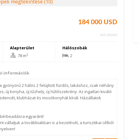
pek megtekintése (10)
184 000 USD
HSZ: 3356453
Alapterület
Hálószobák
2
78 m
2
i információk
gyönyörű 2 hálós 2 felújított fürdős, lakáshoz, csak néhány
s, új konyha, új tűzhely, új hűtőszekrény. Az ingatlan kiváló
dencét, klubházat és mosókonyhát kínál. Háziállatok
 bérbeadásra egyaránt!
t vállaljuk a továbbiakban is a kezelését, a turisztikai célból
nyelven!