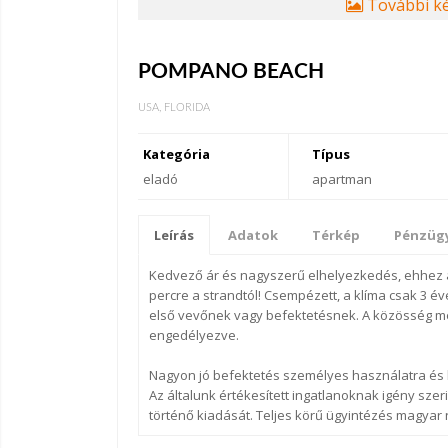
További ké
POMPANO BEACH
USA, FLORIDA
Kategória
Típus
eladó
apartman
Leírás
Adatok
Térkép
Pénzügy
Kedvező ár és nagyszerű elhelyezkedés, ehhez a 
percre a strandtól! Csempézett, a klíma csak 3 éve
első vevőnek vagy befektetésnek. A közösség me
engedélyezve.
Nagyon jó befektetés személyes használatra és
Az általunk értékesített ingatlanoknak igény szerin
történő kiadását. Teljes körű ügyintézés magyar 