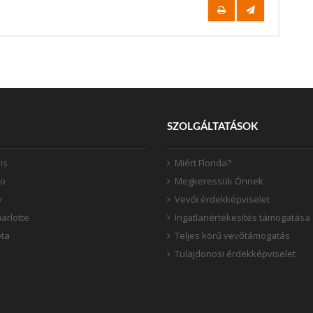
SZOLGÁLTATÁSOK
is
Miért Florida?
do
Megkeressük Önnek
y
Vevői érdekképviselet
arlotte
Ingatlanértékesítés támogatása
ta
Teljes körű vevőtámogatás
Tulajdonosi érdekképviselet