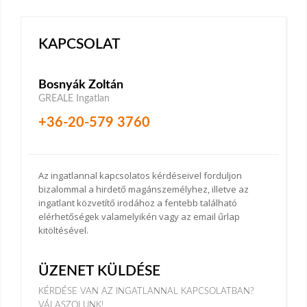
KAPCSOLAT
Bosnyák Zoltán
GREALE Ingatlan
+36-20-579 3760
Az ingatlannal kapcsolatos kérdéseivel forduljon
bizalommal a hirdető magánszemélyhez, illetve az
ingatlant közvetítő irodához a fentebb található
elérhetőségek valamelyikén vagy az email űrlap
kitöltésével.
ÜZENET KÜLDÉSE
KÉRDÉSE VAN AZ INGATLANNAL KAPCSOLATBAN?
VÁLASZOLUNK!