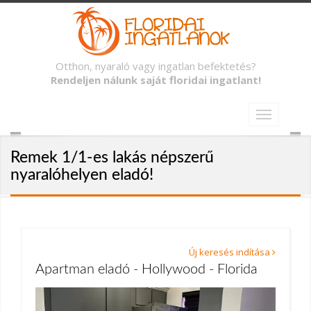
Otthon, nyaraló vagy ingatlan befektetés?
Rendeljen nálunk saját floridai ingatlant!
Remek 1/1-es lakás népszerű
nyaralóhelyen eladó!
Új keresés indítása
Apartman eladó - Hollywood - Florida