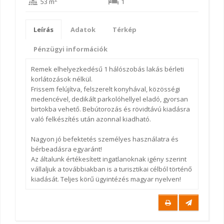
53 m
1
Leírás
Adatok
Térkép
Pénzügyi információk
Remek elhelyezkedésű 1 hálószobás lakás bérleti
korlátozások nélkül.
Frissem felújítva, felszerelt konyhával, közösségi
medencével, dedikált parkolóhellyel eladó, gyorsan
birtokba vehető. Bebútorozás és rövidtávú kiadásra
való felkészítés után azonnal kiadható.
Nagyon jó befektetés személyes használatra és
bérbeadásra egyaránt!
Az általunk értékesített ingatlanoknak igény szerint
vállaljuk a továbbiakban is a turisztikai célból történő
kiadását. Teljes körű ügyintézés magyar nyelven!