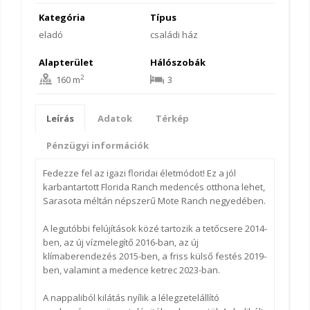
Kategória
Típus
eladó
családi ház
Alapterület
Hálószobák
2
160 m
3
Leírás
Adatok
Térkép
Pénzügyi információk
Fedezze fel az igazi floridai életmódot! Ez a jól
karbantartott Florida Ranch medencés otthona lehet,
Sarasota méltán népszerű Mote Ranch negyedében.
A legutóbbi felújítások közé tartozik a tetőcsere 2014-
ben, az új vízmelegítő 2016-ban, az új
klímaberendezés 2015-ben, a friss külső festés 2019-
ben, valamint a medence ketrec 2023-ban.
A nappaliból kilátás nyílik a lélegzetelállító