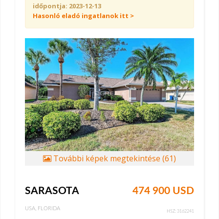
időpontja: 2023-12-13
Hasonló eladó ingatlanok itt >
További képek megtekintése (61)
SARASOTA
474 900 USD
USA, FLORIDA
HSZ: 3162241