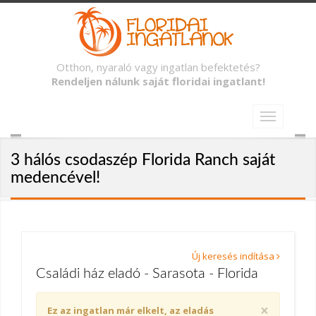
Otthon, nyaraló vagy ingatlan befektetés?
Rendeljen nálunk saját floridai ingatlant!
3 hálós csodaszép Florida Ranch saját
medencével!
Új keresés indítása
Családi ház eladó - Sarasota - Florida
×
Ez az ingatlan már elkelt, az eladás