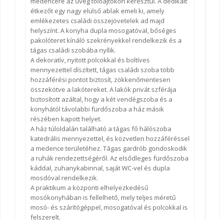
medencére az üveg tolóajtókon keresztül. A dedikált
étkezőt egy nagy elülső ablak emeli ki, amely
emlékezetes családi összejövetelek ad majd
helyszínt. A konyha dupla mosogatóval, bőséges
pakolóteret kínáló szekrényekkel rendelkezik és a
tágas családi szobába nyílik.
A dekoratív, nyitott polcokkal és boltíves
mennyezettel díszített, tágas családi szoba több
hozzáférési pontot biztosít, zökkenőmentesen
összekötve a lakótereket. A lakók privát szférája
biztosított azáltal, hogy a két vendégszoba és a
konyhától távolabbi fürdőszoba a ház másik
részében kapott helyet.
A ház túloldalán található a tágas fő hálószoba
katedrális mennyezettel, és közvetlen hozzáféréssel
a medence területéhez. Tágas gardrób gondoskodik
a ruhák rendezettségéről. Az elsődleges fürdőszoba
káddal, zuhanykabinnal, saját WC-vel és dupla
mosdóval rendelkezik.
A praktikum a központi elhelyezkedésű
mosókonyhában is fellelhető, mely teljes méretű
mosó- és szárítógéppel, mosogatóval és polcokkal is
felszerelt.