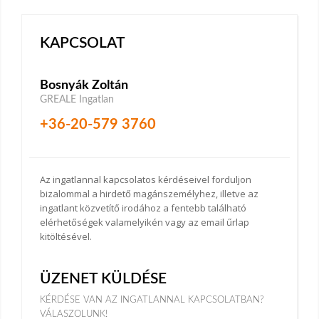
KAPCSOLAT
Bosnyák Zoltán
GREALE Ingatlan
+36-20-579 3760
Az ingatlannal kapcsolatos kérdéseivel forduljon
bizalommal a hirdető magánszemélyhez, illetve az
ingatlant közvetítő irodához a fentebb található
elérhetőségek valamelyikén vagy az email űrlap
kitöltésével.
ÜZENET KÜLDÉSE
KÉRDÉSE VAN AZ INGATLANNAL KAPCSOLATBAN?
VÁLASZOLUNK!