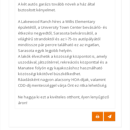
A két autós garázs tovább növeli a ház által
biztosított kényelmet.
A Lakewood Ranch híres a Willis Elementary
épületétől, a University Town Center bevásárló- és
étkezési negyedtől, Sarasota belvárosától, a
világhírű strandoktól és az I-75-ös autópályától
mindössze pár percre található ez az ingatlan,
Sarasota egyik legjobb helyén.
A lakók élvezhetik a közösségi központot is, amely
uszodával, játszótérrel, rekreációs központtal és a
Manatee folyón egy kajakozáshoz használható
közösségi kikötővel büszkélkedhet.
Ráadásként nagyon alacsony HOA-díjak, valamint
CDD-díj mentességgel várja Önt ez ritka lehetőség.
Ne hagyja ki ezt a kivételes otthont, ilyen lenyűgöző
áron!